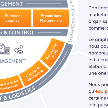
Considér
marketing
organisat
commerci
Le graph
nous pou
nombreux
initiale
élaborio
une orie
Nous pouv
qu'
équip
certains 
loin pui