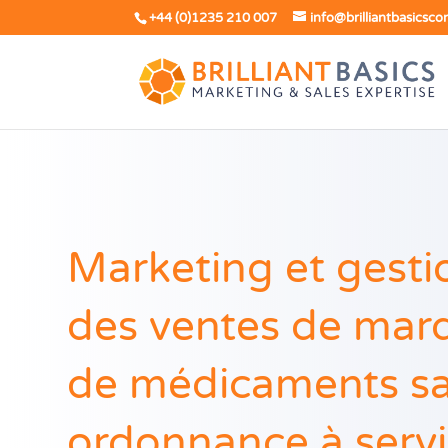
+44 (0)1235 210 007
info@brilliantbasicsco
Marketing et gesti
des ventes de mar
de médicaments s
ordonnance à serv