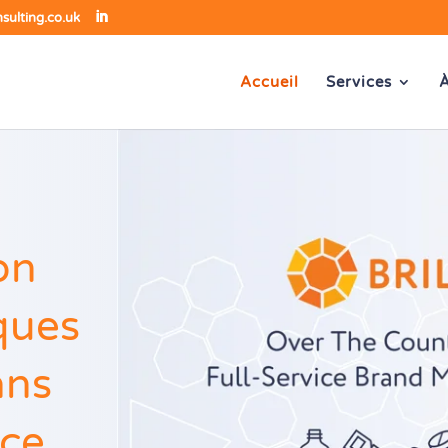
nsulting.co.uk
Accueil
Services
À
on
ques
ans
ice